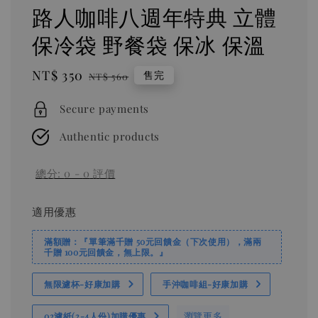
路人咖啡八週年特典 立體
保冷袋 野餐袋 保冰 保溫
Sale
NT$ 350
Regular
售完
NT$ 560
price
price
Secure payments
Authentic products
總分:
0
-
0
評價
適用優惠
滿額贈：『單筆滿千贈 50元回饋金（下次使用），滿兩
千贈 100元回饋金，無上限。』
無限濾杯-好康加購
手沖咖啡組-好康加購
瀏覽更多
02濾紙(2-4人份)加購優惠