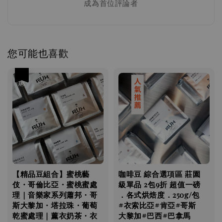
成為首位評論者
您可能也喜歡
優惠
手沖 濾紙 | Hario V60 02濾紙(2-4人份) 100張
無漂白 日本製造
-
+
NT$ 80
NT$ 100
加入購物車
【精品豆組合】蜜桃藝
咖啡豆 綜合選項區 莊園
伎・哥倫比亞・蜜桃蜜處
級單品 2包9折 超值一磅
瀏覽更多
理｜音樂家系列蕭邦・哥
．各式烘焙度．250g/包
斯大黎加・塔拉珠・葡萄
#衣索比亞#肯亞#哥斯
乾蜜處理｜薰衣奶茶・衣
大黎加#巴西#巴拿馬