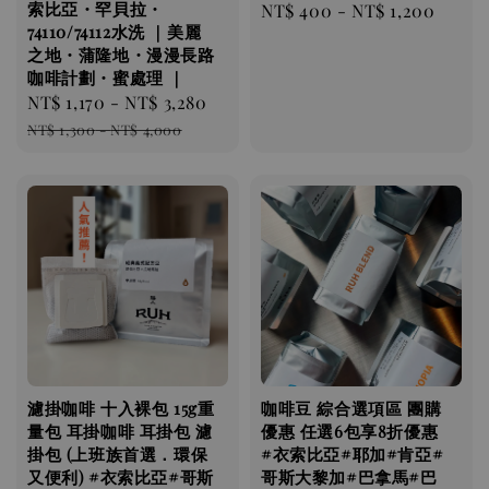
索比亞・罕貝拉・
Regular
NT$ 400
-
NT$ 1,200
74110/74112水洗 ｜美麗
price
之地・蒲隆地・漫漫長路
咖啡計劃・蜜處理 ｜
Sale
NT$ 1,170
-
NT$ 3,280
Regular
price
price
NT$ 1,300
-
NT$ 4,000
濾掛咖啡 十入裸包 15g重
咖啡豆 綜合選項區 團購
量包 耳掛咖啡 耳掛包 濾
優惠 任選6包享8折優惠
掛包 (上班族首選．環保
#衣索比亞#耶加#肯亞#
又便利) #衣索比亞#哥斯
哥斯大黎加#巴拿馬#巴