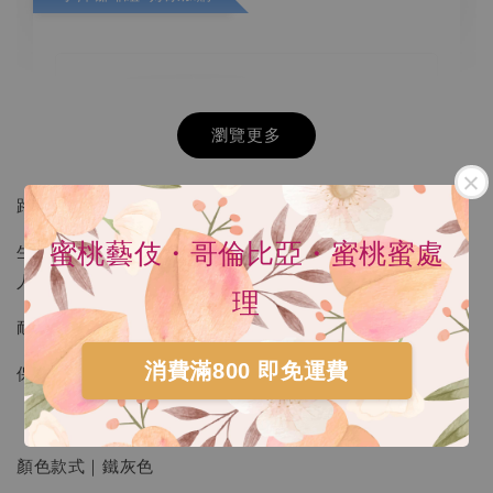
瀏覽更多
路人立體保冷袋
蜜桃藝伎・哥倫比亞・蜜桃蜜處
生活萬用大容量，多杯冰咖啡、啤酒，甚至帶走八吋整模路
人手作點心也綽綽有餘，美味保鮮。
理
耐磨耐用不易損壞，
消費滿800 即免運費
保溫、保冷、保冰，便當袋或購物袋都合適。
HARIO V60 02樹脂 灰白手沖咖啡壺組 VCSD-
02-PGR
顏色款式｜鐵灰色
-
+
NT$ 300