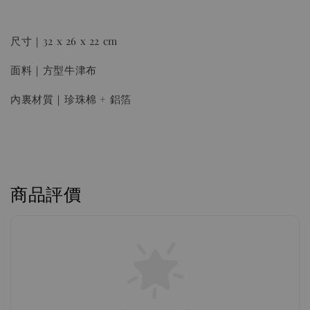
NT$ 550
尺寸｜32 x 26 x 22 cm
加入購物車
面料｜方型牛津布
內裏材質｜珍珠棉 + 鋁箔
02濾紙(2-4人份)加購優惠
商品評價