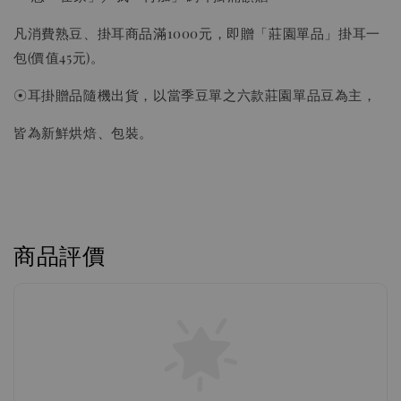
凡消費熟豆、掛耳商品滿1000元，即贈「莊園單品」掛耳一
包(價值45元)。
☉耳掛贈品隨機出貨，以當季豆單之六款莊園單品豆為主，
皆為新鮮烘焙、包裝。
商品評價