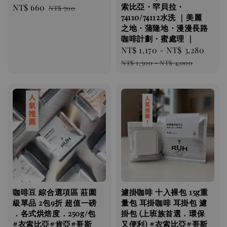
索比亞・罕貝拉・
Sale
NT$ 660
Regular
NT$ 700
74110/74112水洗 ｜美麗
price
price
之地・蒲隆地・漫漫長路
咖啡計劃・蜜處理 ｜
Sale
NT$ 1,170
-
NT$ 3,280
Regu
price
pric
NT$ 1,300
-
NT$ 4,000
咖啡豆 綜合選項區 莊園
濾掛咖啡 十入裸包 15g重
級單品 2包9折 超值一磅
量包 耳掛咖啡 耳掛包 濾
．各式烘焙度．250g/包
掛包 (上班族首選．環保
#衣索比亞#肯亞#哥斯
又便利) #衣索比亞#哥斯