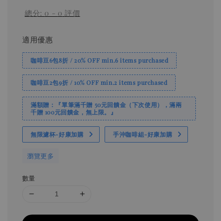
總分:
0
-
0
評價
適用優惠
咖啡豆6包8折 / 20% OFF min.6 items purchased
咖啡豆2包9折 / 10% OFF min.2 items purchased
滿額贈：『單筆滿千贈 50元回饋金（下次使用），滿兩
千贈 100元回饋金，無上限。』
無限濾杯-好康加購
手沖咖啡組-好康加購
瀏覽更多
數量