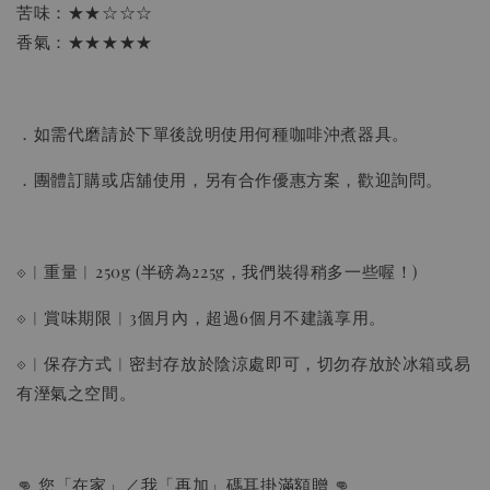
苦味：★★☆☆☆
加入購物車
香氣：★★★★★
瀏覽更多
．如需代磨請於下單後說明使用何種咖啡沖煮器具。
．團體訂購或店舖使用，另有合作優惠方案，歡迎詢問。
⟐︱重量︱250g (半磅為225g，我們裝得稍多一些喔！)
⟐︱賞味期限︱3個月內，超過6個月不建議享用。
⟐︱保存方式︱密封存放於陰涼處即可，切勿存放於冰箱或易
有溼氣之空間。
👊 您「在家」／我「再加」碼耳掛滿額贈 👊