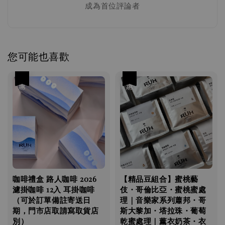
成為首位評論者
您可能也喜歡
優惠
優惠
咖啡禮盒 路人咖啡 2026
【精品豆組合】蜜桃藝
濾掛咖啡 12入 耳掛咖啡
伎・哥倫比亞・蜜桃蜜處
（可於訂單備註寄送日
理｜音樂家系列蕭邦・哥
期，門市店取請寫取貨店
斯大黎加・塔拉珠・葡萄
別）
乾蜜處理｜薰衣奶茶・衣