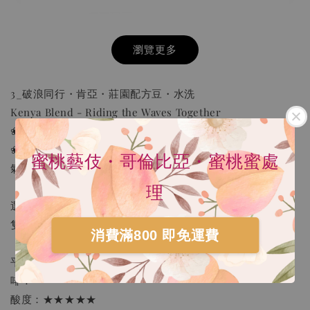
瀏覽更多
3_破浪同行・肯亞・莊園配方豆・水洗
Kenya Blend - Riding the Waves Together
❀︱焙度︱淺中焙
❀︱自評風味︱蔗糖、蜂蜜蛋糕、洛神花茶，風味飽滿，香
蜜桃藝伎・哥倫比亞・蜜桃蜜處
氣悠長。
理
選用肯亞豆特有的鮮明酸質與濃郁風味，如同乘風破浪的船
隻，無論前方有多少挑戰，這杯咖啡，會陪你一起前行。
消費滿800 即免運費
HARIO V60 02樹脂 灰白手沖咖啡壺組 VCSD-
「蔗糖、蜂蜜蛋糕、洛神花茶，風味飽滿，香氣悠長；細緻
02-PGR
平衡的酸甜表現。」來杯乳脂感與莓果酸質平衡、穩重的咖
-
+
NT$ 300
啡！
NT$ 550
酸度：★★★★★