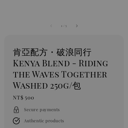
1
/
5
肯亞配方・破浪同行
Kenya Blend - Riding
the Waves Together
Washed 250g/包
Regular
NT$ 500
price
Secure payments
Authentic products