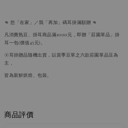
👊 您「在家」／我「再加」碼耳掛滿額贈 👊
凡消費熟豆、掛耳商品滿1000元，即贈「莊園單品」掛
耳一包(價值45元)。
☉耳掛贈品隨機出貨，以當季豆單之六款莊園單品豆為
主，
皆為新鮮烘焙、包裝。
商品評價