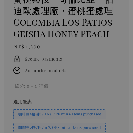
迪歐處理廠・蜜桃蜜處理
Colombia Los Patios
Geisha Honey Peach
Regular
NT$ 1,200
price
Secure payments
Authentic products
總分:
0
-
0
評價
適用優惠
咖啡豆6包8折 / 20% OFF min.6 items purchased
咖啡豆2包9折 / 10% OFF min.2 items purchased