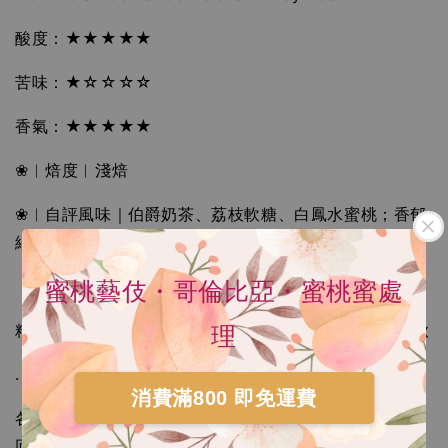
酸度：★★★★★
苦味：★☆☆☆☆
香氣：★★★★★
HARIO V60 02樹脂 灰白手沖咖啡壺組 VCSD-
❀︱焙度︱淺焙
02-PGR
-
+
NT$ 300
❀︱自評風味｜伯爵奶茶、荔枝軟糖、白鳳水蜜桃；香郁
NT$ 550
細緻
蜜桃藝伎・哥倫比亞・蜜桃蜜處
加入購物車
精品豆豆標｜直接貿易蜜桃藝伎咖啡；路人嚴選秒殺豆款
理
.
瀏覽更多
消費滿800 即免運費
各位觀眾，去年首發後，被不斷敲碗追殺的「蜜桃藝伎」
回來啦！來自於哥倫比亞的特殊處理新銳『帕迪歐處理