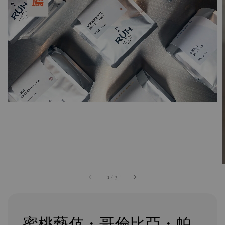
1
/
3
蜜桃藝伎・哥倫比亞・帕