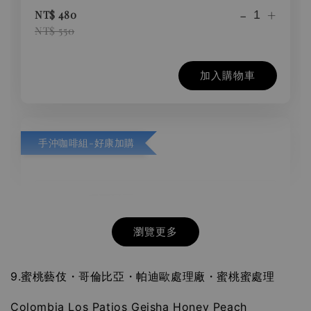
-
+
NT$ 480
NT$ 550
加入購物車
手沖咖啡組-好康加購
瀏覽更多
9.蜜桃藝伎・哥倫比亞・帕迪歐處理廠・蜜桃蜜處理
Colombia Los Patios Geisha Honey Peach