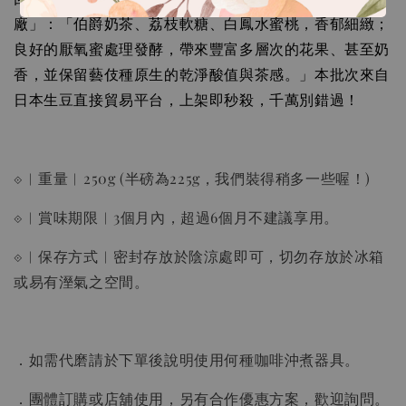
廠」：「伯爵奶茶、荔枝軟糖、白鳳水蜜桃，香郁細緻；
良好的厭氧蜜處理發酵，帶來豐富多層次的花果、甚至奶
香，並保留藝伎種原生的乾淨酸值與茶感。」本批次來自
日本生豆直接貿易平台，上架即秒殺，千萬別錯過！
⟐︱重量︱250g (半磅為225g，我們裝得稍多一些喔！)
⟐︱賞味期限︱3個月內，超過6個月不建議享用。
⟐︱保存方式︱密封存放於陰涼處即可，切勿存放於冰箱
或易有溼氣之空間。
．如需代磨請於下單後說明使用何種咖啡沖煮器具。
．團體訂購或店舖使用，另有合作優惠方案，歡迎詢問。