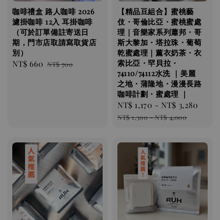
咖啡禮盒 路人咖啡 2026
【精品豆組合】蜜桃藝
濾掛咖啡 12入 耳掛咖啡
伎・哥倫比亞・蜜桃蜜處
（可於訂單備註寄送日
理｜音樂家系列蕭邦・哥
期，門市店取請寫取貨店
斯大黎加・塔拉珠・葡萄
別）
乾蜜處理｜薰衣奶茶・衣
索比亞・罕貝拉・
Sale
NT$ 660
Regular
NT$ 700
74110/74112水洗 ｜美麗
price
price
之地・蒲隆地・漫漫長路
咖啡計劃・蜜處理 ｜
Sale
NT$ 1,170
-
NT$ 3,280
Regu
price
pric
NT$ 1,300
-
NT$ 4,000