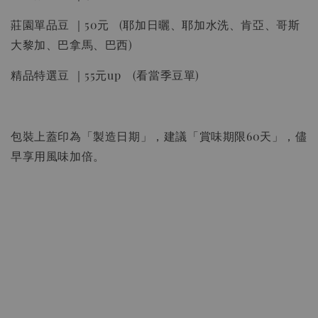
莊園單品豆 ｜50元 (耶加日曬、耶加水洗、肯亞、哥斯
大黎加、巴拿馬、巴西)
精品特選豆 ｜55元up (看當季豆單)
包裝上蓋印為「製造日期」，建議「賞味期限60天」，儘
早享用風味加倍。