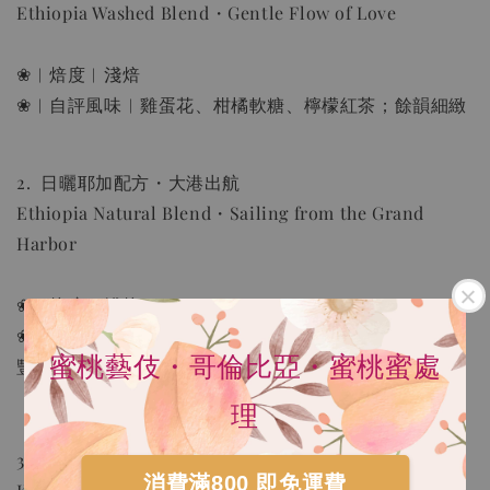
Ethiopia Washed Blend・Gentle Flow of Love
❀︱焙度︱淺焙
手沖 濾紙 | Hario V60 02濾紙(2-4人份) 100張
無漂白 日本製造
❀︱自評風味︱雞蛋花、柑橘軟糖、檸檬紅茶；餘韻細緻
-
+
NT$ 80
NT$ 100
2. 日曬耶加配方・大港出航
Ethiopia Natural Blend・Sailing from the Grand
加入購物車
Harbor
❀︱焙度︱淺焙
瀏覽更多
❀︱自評風味｜莓果醬、小白花香氛、熱帶水果茶；香氣
蜜桃藝伎・哥倫比亞・蜜桃蜜處
豐富
理
3_破浪同行・肯亞・莊園配方豆・水洗
消費滿800 即免運費