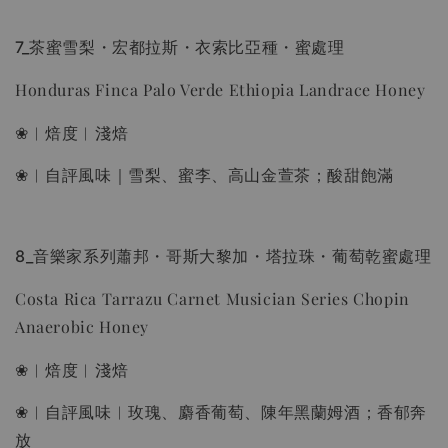
7_茶蜜雪梨・宏都拉斯・衣索比亞種・蜜處理
Honduras Finca Palo Verde Ethiopia Landrace Honey
❀︱焙度︱淺焙
❀︱自評風味｜雪梨、蜜李、高山金萱茶；酸甜飽滿
8_音樂家系列蕭邦・哥斯大黎加・塔拉珠・葡萄乾蜜處理
Costa Rica Tarrazu Carnet Musician Series Chopin
Anaerobic Honey
❀︱焙度︱淺焙
❀︱自評風味︱玫瑰、麝香葡萄、陳年黑蘭姆酒；香郁奔
放