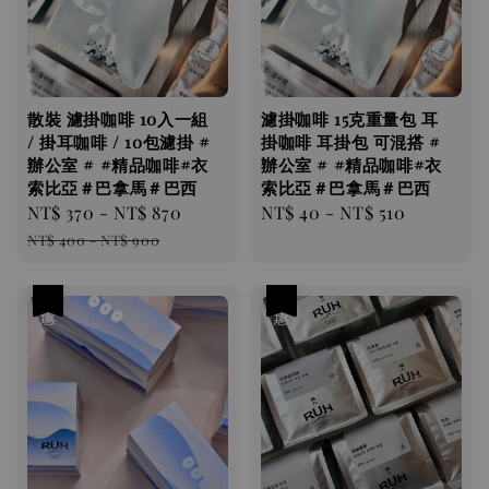
散裝 濾掛咖啡 10入一組
濾掛咖啡 ​​​​15克重量包 耳
/ 掛耳咖啡 / 10包濾掛 #
掛咖啡 耳掛包 可混搭 #
辦公室 # #精品咖啡#衣
辦公室 # #精品咖啡#衣
索比亞＃巴拿馬＃巴西
索比亞＃巴拿馬＃巴西
Sale
NT$ 370
-
NT$ 870
Regular
Regular
NT$ 40
-
NT$ 510
price
price
price
NT$ 400
-
NT$ 900
優惠
優惠