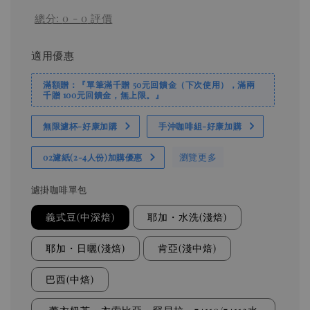
總分:
0
-
0
評價
適用優惠
滿額贈：『單筆滿千贈 50元回饋金（下次使用），滿兩
千贈 100元回饋金，無上限。』
無限濾杯-好康加購
手沖咖啡組-好康加購
瀏覽更多
02濾紙(2-4人份)加購優惠
濾掛咖啡單包
義式豆(中深焙)
耶加・水洗(淺焙)
耶加・日曬(淺焙)
肯亞(淺中焙)
巴西(中焙)