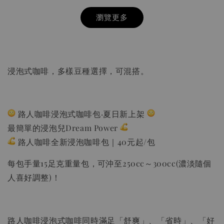
瀏覽更多
浸泡式咖啡，多樣豆種選擇，可混搭。
路人咖啡浸泡式咖啡包·夏日新上架
最簡單的浸泡兒Dream Power
路人咖啡全新浸泡咖啡包｜40元起/包
HARIO V60 02樹脂 灰白手沖咖啡壺組 VCSD-
02-PGR
每包手量15足克重量包，可沖至250cc～300cc(濃淡隨個
人喜好調整)！
-
+
NT$ 300
NT$ 550
路人咖啡浸泡式咖啡同時滿足「舒爽」、「省時」、「好
加入購物車