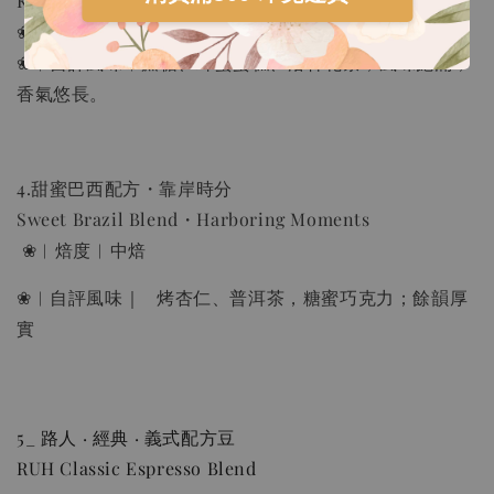
Kenya Blend - Riding the Waves Together
❀︱焙度︱淺中焙
❀︱自評風味︱蔗糖、蜂蜜蛋糕、洛神花茶，風味飽滿，
香氣悠長。
4.甜蜜巴西配方・靠岸時分
Sweet Brazil Blend・Harboring Moments
❀︱焙度︱中焙
❀︱自評風味｜ 烤杏仁、普洱茶，糖蜜巧克力；餘韻厚
實
5_ 路人 · 經典 · 義式配方豆
RUH Classic Espresso Blend