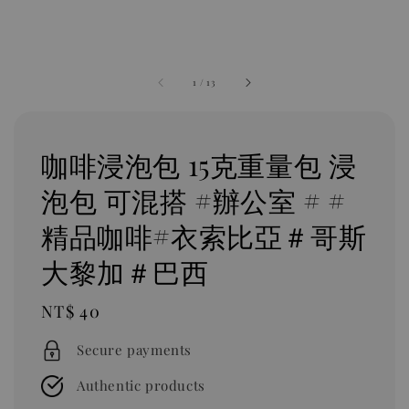
1
/
13
咖啡浸泡包 ​​​​15克重量包 浸
泡包 可混搭 #辦公室 # #
精品咖啡#衣索比亞＃哥斯
大黎加＃巴西
Regular
NT$ 40
price
Secure payments
Authentic products