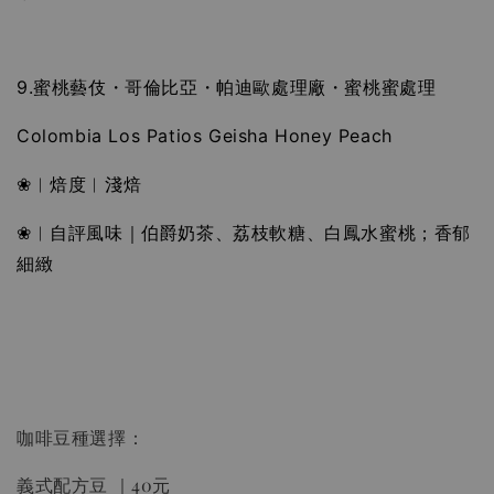
9.蜜桃藝伎・哥倫比亞・帕迪歐處理廠・蜜桃蜜處理
Colombia Los Patios Geisha Honey Peach
❀︱焙度︱淺焙
❀︱自評風味｜伯爵奶茶、荔枝軟糖、白鳳水蜜桃；香郁
細緻
咖啡豆種選擇：
義式配方豆 ｜40元