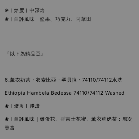
❀︱焙度︱中深焙 
❀︱自評風味︱堅果、巧克力、阿華田
『以下為精品豆』
6_
薰衣奶茶・衣索比亞・罕貝拉・74110/74112水洗
Ethiopia Hambela Bedessa 74110/74112 Washed
❀︱焙度︱淺焙
❀︱自評風味｜雞蛋花、香吉士花蜜、薰衣草奶茶；層次
豐富