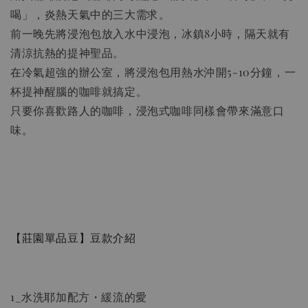
喝」，炎熱天氣中的三大需求。
前一晚先將浸泡包放入水中浸泡，冰鎮8小時，隔天就有
清涼抗熱的提神聖品。
02濾紙(2-4人份)加購優惠
在冷氣超強的辦公室，將浸泡包用熱水沖開5-10分鐘，一
杯提神醒腦的咖啡就搞定。
只要你喜歡路人的咖啡，浸泡式咖啡同樣會帶來滿意口
味。
【莊園單品豆】豆款介紹
1_水洗耶加配方・緩流的愛