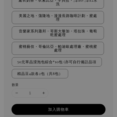
薰衣奶茶・衣索比亞・罕貝拉・74110/74112水
洗
美麗之地・蒲隆地・漫漫長路咖啡計劃・蜜處
理
音樂家系列蕭邦・哥斯大黎加・塔拉珠・葡萄
乾蜜處理
蜜桃藝伎・哥倫比亞・帕迪歐處理廠・蜜桃蜜
處理
50元單品浸泡包綜合*10包 (亦可自行備註品項
精品豆4款各2包（共8包）
數量
加入購物車