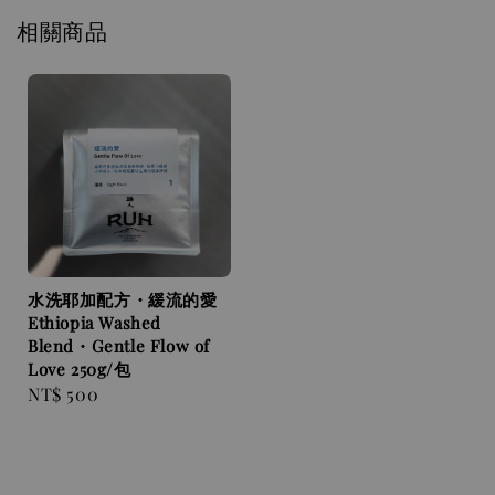
相關商品
水洗耶加配方・緩流的愛
Ethiopia Washed
Blend・Gentle Flow of
Love 250g/包
Regular
NT$ 500
price