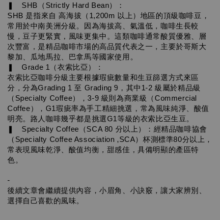
❚　SHB（Strictly Hard Bean）：
SHB 是指來自 高海拔（1,200m 以上）地區的頂級咖啡豆，
常用於中南美洲分級。因為海拔高、氣溫低，咖啡生長較
慢，豆子更緊實，風味更集中。這類咖啡通常酸質優雅、層
次豐富，是精品咖啡市場的高品質代表之一，主要於哥斯大
黎加、瓜地馬拉、巴拿馬等國家使用。
❚　Grade 1（衣索比亞）： 
衣索比亞咖啡分級主要根據瑕疵數量和生豆篩選方式來區
分，分為Grading 1 至 Grading 9，其中1-2 級屬於精品級
（Specialty Coffee），3-9 級則為商業級（Commercial 
Coffee），G1瑕疵率為手工精細挑選，常為風味純淨、酸值
明亮。路人咖啡幾乎都是挑選G1等級的衣索比亞生豆。
❚　Specialty Coffee（SCA 80 分以上）：經精品咖啡協會
（Specialty Coffee Association ,SCA）杯測標準80分以上，
常表現風味乾淨、酸值均衡，甜感佳，具備明顯的產區特
色。
-
後續文章會繼續提供內容，小眉角、小訣竅，讓大家辨別、
選擇自己喜歡的風味。