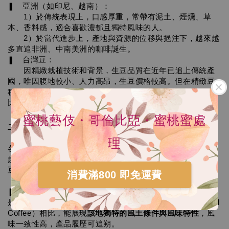
❚　亞洲（如印尼、越南）：
　　1）於傳統表現上，口感厚重，常帶有泥土、煙燻、草
本、香料感，適合喜歡濃郁且獨特風味的人。
　　2）於當代進步上，產地與資源的位移與挹注下，越來越
多直追非洲、中南美洲的咖啡誕生。
❚　台灣豆：
　　因精緻栽植技術和背景，生豆品質在近年已追上傳統產
國，唯因腹地較小、人力高昂，生豆價格較高。但在精緻豆
種的細心照料，譬如『藝伎種』(Geisha），最高品質已經可
比美巴拿馬藝伎。
蜜桃藝伎・哥倫比亞・蜜桃蜜處
二、 咖啡豆等級
理
各產地有不同的等級制度，通常等級越高，瑕疵越少，風味
越穩定。
豆款等級越高，風味表現往往更明確，但非絕對：
消費滿800 即免運費
❚　單一產區莊園豆（Single Origin Estate Coffee）：
是指來自特定地區或單一莊園的咖啡豆，與混合咖啡（Blend 
Coffee）相比，能展現
該地獨特的風土條件與風味特性
，風
味一致性高，產品履歷可追朔。