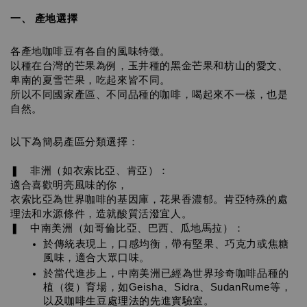
一、 產地選擇
各產地咖啡豆有各自的風味特徵。
以種在台灣的芒果為例，玉井種的黑金芒果和枋山的愛文、
卑南的夏雪芒果，吃起來皆不同。
所以不同國家產區、不同品種的咖啡，喝起來不一樣，也是
自然。
以下為簡易產區分類選擇：
❚　非洲（如衣索比亞、肯亞）：
適合喜歡明亮風味的你，
衣索比亞為世界咖啡的基因庫，花果香濃郁。肯亞特殊的處
理法和水源條件，造就酸質活潑宜人。
❚　中南美洲（如哥倫比亞、巴西、瓜地馬拉）：
於傳統表現上，口感均衡，帶有堅果、巧克力或焦糖
風味，適合大眾口味。
於當代進步上，中南美洲已經為世界珍奇咖啡品種的
植（復）育場，如Geisha、Sidra、SudanRume等，
以及咖啡生豆處理法的先進實驗室。